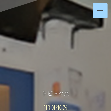
内
容
を
ス
キ
ッ
プ
トピックス
TOPICS