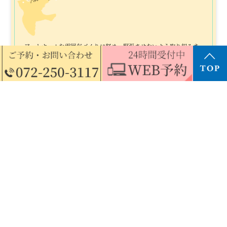
アットホームな雰囲気づくりに努め、
緊張させないよう取り組みま
す
歯科医院に対して、「怖いところ」というイメージをお持ち
の方は多いのではないでしょうか。そういったイメージを払
拭できるよう、アットホームな雰囲気づくりを心がけていま
す。
例えば、受付の時点から患者さまとは他愛ない会話をするこ
とを意識しています。黙っている時間が長いと、緊張してし
まうかもしれないと感じたためです。こういった配慮によっ
て、肩の力を抜いてゆっくりと過ごしていただきたいと考え
ています。