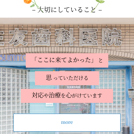
– 大切にしていること –
「ここに来てよかった」
と
思
っていただける
対応
治療
心
や
を
がけています
more