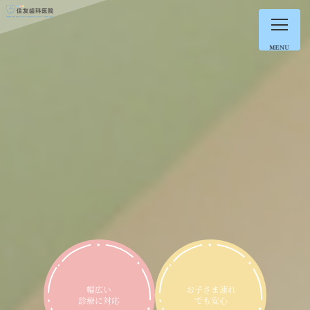
内
容
を
ス
キ
ッ
プ
幅広い
お子さま連れ
診療に対応
でも安心